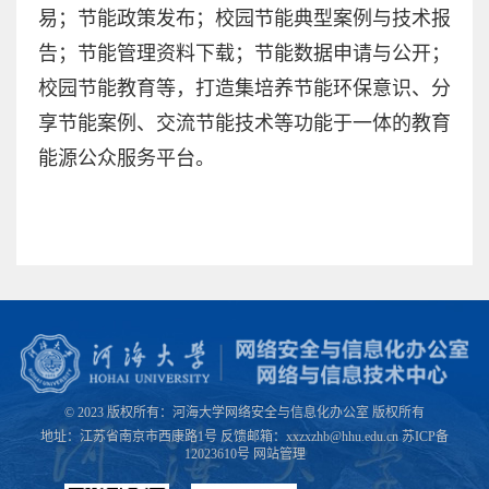
易；节能政策发布；校园节能典型案例与技术报
告；节能管理资料下载；节能数据申请与公开；
校园节能教育等，打造集培养节能环保意识、分
享节能案例、交流节能技术等功能于一体的教育
能源公众服务平台。
© 2023 版权所有：河海大学网络安全与信息化办公室 版权所有
地址：江苏省南京市西康路1号 反馈邮箱：xxzxzhb@hhu.edu.cn 苏ICP备
12023610号
网站管理