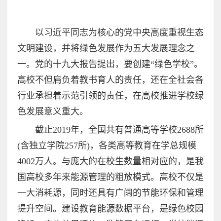
以习近平同志为核心的党中央高度重视生态
文明建设，并将绿色发展作为五大发展理念之
一。党的十九大报告提出，要创建“绿色学校”。
高校不但肩负着教书育人的责任，还在全社会各
行业承担着示范引领的责任，在高校推进学校绿
色发展意义重大。
截止2019年，全国共有普通高等学校2688所
(含独立学院257所)，各类高等教育在学总规模
4002万人。与庞大的在校生数量相对应的，是我
国高校多年来能源管理的粗放模式。高校不仅是
一大消耗源，同时还具有广阔的节能环保和管理
提升空间。建设教育能源数据平台，是绿色校园