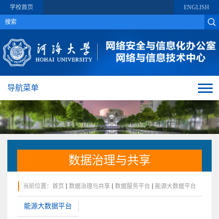
学校首页
ENGLISH
导航菜单
数据治理与共享
当前位置：
首页
数据治理与共享
数据服务平台
能源大数据平台
能源大数据平台