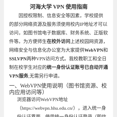
河海大学
VPN
使用指南
因授权限制、信息安全等因素，学校提供
的部分网络资源及服务须使用校内
IP
地址才可以
访问，如图书馆电子数据库、财务系统、正版软
件等。为方便师生
在校外访问
上述校园网资源，
网络安全与信息化办公室为大家提供
WebVPN
和
SSLVPN
两种
VPN
访问方式。我校教职工和全日
制在校学生对应的
统一身份认证账号已自动开通
VPN
服务
,
无需另行申请。
一、
WebVPN
使用说明（图书馆资源、校
内应用访问等）
浏览器访问
WebVPN
地址
（
https://webvpn.hhu.edu.cn/
），进入统一身
份认证界面，使用统一身份认证登录（即信