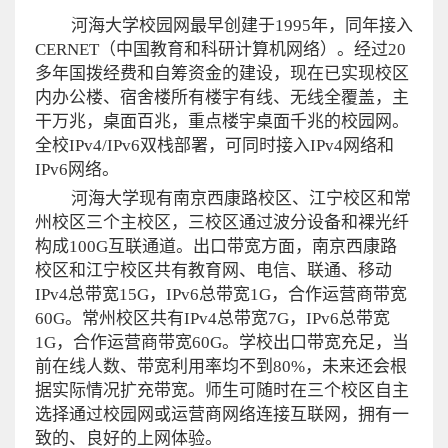
河海大学校园网最早创建于
1995
年，同年接入
CERNET
（中国教育和科研计算机网络）。经过
20
多年国拨经费和自筹资金的建设，现在已实现校区
内办公楼、宿舍楼所有楼宇有线、无线全覆盖，主
干万兆，桌面百兆，重点楼宇桌面千兆的校园网。
全校
IPv4/IPv6
双栈部署，可同时接入
IPv4
网络和
IPv6
网络。
河海大学现有南京西康路校区、江宁校区和常
州校区三个主校区，三校区通过波分设备和裸光纤
构成
100G
互联通道。出口带宽方面，南京西康路
校区和江宁校区共有教育网、电信、联通、移动
IPv4
总带宽
15G
，
IPv6
总带宽
1G
，合作运营商带宽
60G
。常州校区共有
IPv4
总带宽
7G
，
IPv6
总带宽
1G
，合作运营商带宽
60G
。学校出口带宽充足，当
前在线人数、带宽利用率均不到
80%
，未来还会根
据实际情况扩充带宽。师生可随时在三个校区自主
选择通过校园网或运营商网络连接互联网，拥有一
致的、良好的上网体验。