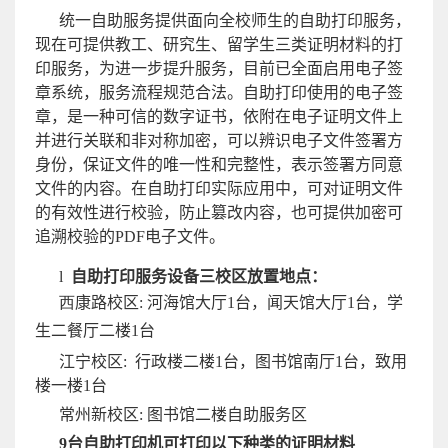
统一自助服务提供面向全校师生的自助打印服务，
现在可提供教工、研究生、留学生三类证明材料的打
印服务，为进一步提升服务，目前已全面启用电子签
章系统，服务流程规范合法。自助打印使用的电子签
章，是一种可信的数字证书，依附在电子证明文件上
并进行关联和非对称加密，可以辨识电子文件签署方
身份，保证文件的唯一性和完整性，表示签署方同意
文件的内容。在自助打印实际应用中，可对证明文件
的有效性进行校验，防止篡改内容，也可提供加密可
追溯校验的PDF电子文件。
l
自助打印服务设备三校区放置地点：
西
康路校区: 河海馆
大厅
1
台，闻天馆大厅
1
台，学
生二餐厅二楼
1
台
江宁校区: 行政楼二楼
1
台，图书馆南厅
1
台，致用
楼一楼
1
台
常州新校区: 图书馆二楼自助服务区
9台自助打印机可打印以下种类
的证明材料