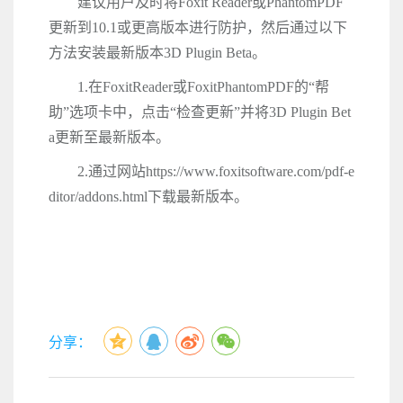
建议用户及时将
Foxit Reader
或
PhantomPDF
更新到
10.1
或更高版本进行防护，然后通过以下
方法安装最新版本
3D Plugin Beta
。
1.
在
FoxitReader
或
FoxitPhantomPDF
的
“
帮
助
”
选项卡中，点击
“
检查更新
”
并将
3D Plugin Bet
a
更新至最新版本。
2.
通过网站
https://www.foxitsoftware.com/pdf-e
ditor/addons.html
下载最新版本。
分享：